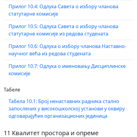
Прилог 10.4: Одлука Савета о избору чланова
статутарне комисије
Прилог 10.5: Одлука Савета о избору чланова
статутарне комисије из редова студената
Прилог 10.6: Одлука о избору чланова Наставно-
научног већа из редова студената
Прилог 10.7: Одлука о именовању Дисциплинске
комисије
Табеле
Табела 10.1: Број ненаставних радника стално
запослених у високошколској установи у оквиру
одговарајућих организационих јединица
11 Квалитет простора и опреме