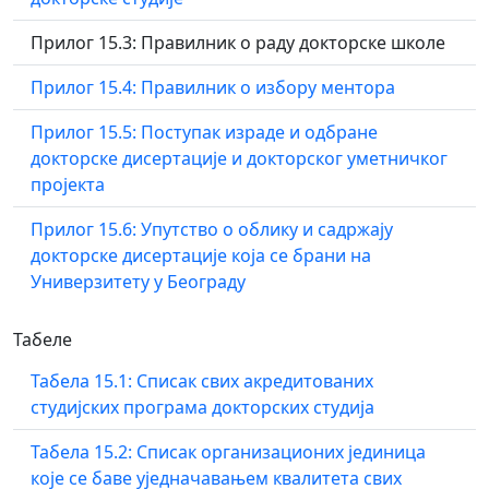
Прилог 15.3: Правилник о раду докторске школе
Прилог 15.4: Правилник о избору ментора
Прилог 15.5: Поступак израде и одбране
докторске дисертације и докторског уметничког
пројекта
Прилог 15.6: Упутство о облику и садржају
докторске дисертације која се брани на
Универзитету у Београду
Табеле
Табела 15.1: Списак свих акредитованих
студијских програма докторских студија
Табела 15.2: Списак организационих јединица
које се баве уједначавањем квалитета свих