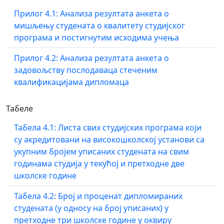
Прилог 4.1: Анализа резултата анкета о
мишљењу студената о квалитету студијског
програма и постигнутим исходима учења
Прилог 4.2: Анализа резултата анкета о
задовољству послодаваца стеченим
квалификацијама дипломаца
Табеле
Табела 4.1: Листа свих студијских програма који
су акредитовани на високошколској установи са
укупним бројем уписаних студената на свим
годинама студија у текућој и претходне две
школске године
Табела 4.2: Број и проценат дипломираних
студената (у односу на број уписаних) у
претходне три школске године у оквиру