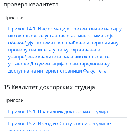
провера квалитета
Прилози
Прилог 14.1: Информације презентоване на сајту
високошколске установе о активностима које
обезбеђују систематско праћење и периодичну
проверу квалитета у циљу одржавања и
унапређење квалитета рада високошколске
установе Документација о самовредновању
доступна на интернет страници Факултета
15 Квалитет докторских студија
Прилози
Прилог 15.1: Правилник докторских студија
Прилог 15.2: Извод из Статута који регулише
докторске студије