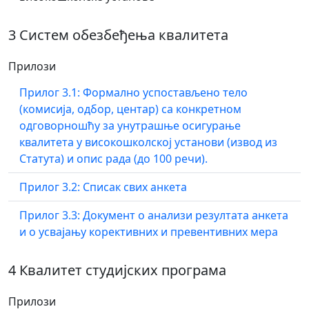
3 Систем обезбеђења квалитета
Прилози
Прилог 3.1: Формално успостављено тело
(комисија, одбор, центар) са конкретном
одговорношћу за унутрашње осигурање
квалитета у високошколској установи (извод из
Статута) и опис рада (до 100 речи).
Прилог 3.2: Списак свих анкета
Прилог 3.3: Документ о анализи резултата анкета
и о усвајању корективних и превентивних мера
4 Квалитет студијских програма
Прилози