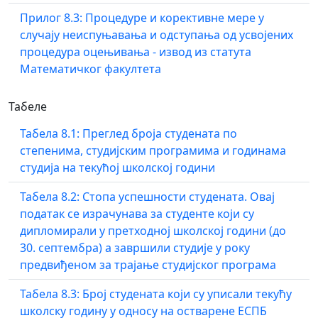
Прилог 8.3: Процедуре и корективне мере у
случају неиспуњавања и одступања од усвојених
процедура оцењивања - извод из статута
Математичког факултета
Табеле
Табела 8.1: Преглед броја студената по
степенима, студијским програмима и годинама
студија на текућој школској години
Табела 8.2: Стопа успешности студената. Овај
податак се израчунава за студенте који су
дипломирали у претходној школској години (до
30. септембра) а завршили студије у року
предвиђеном за трајање студијског програма
Табела 8.3: Број студената који су уписали текућу
школску годину у односу на остварене ЕСПБ