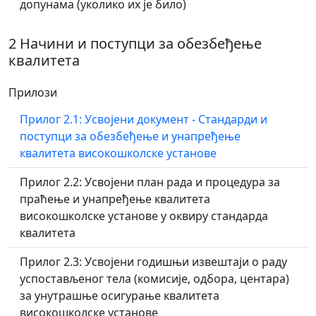
допунама (уколико их је било)
2 Начини и поступци за обезбеђење
квалитета
Прилози
Прилог 2.1: Усвојени документ - Стандарди и
поступци за обезбеђење и унапређење
квалитета високошколске установе
Прилог 2.2: Усвојени план рада и процедура за
праћење и унапређење квалитета
високошколске установе у оквиру стандарда
квалитета
Прилог 2.3: Усвојени годишњи извештаји о раду
успостављеног тела (комисије, одбора, центара)
за унутрашње осигурање квалитета
високошколске установе