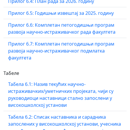
Прилог 6.4: План рада за 2026. годину
Прилог 6.5: Годишњи извештај за 2025. годину
Прилог 6.6: Комплетан петогодишњи програм
развоја научно-истраживачког рада факултета
Прилог 6.7: Комплетан петогодишњи програм
развоја научно-истраживачког подмлатка
факултета
Табеле
Табела 6.1: Назив текућих научно-
истраживачких/уметничких пројеката, чији су
руководиоци наставници стално запослени у
високошколској установи
Табела 6.2: Списак наставника и сарадника
запослених у високошколској установи, учесника