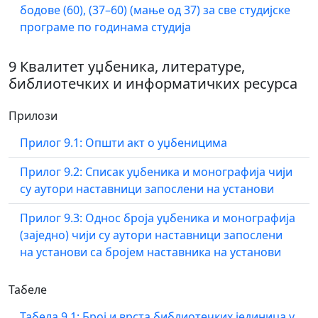
бодове (60), (37–60) (мање од 37) за све студијске
програме по годинама студија
9 Квалитет уџбеника, литературе,
библиотечких и информатичких ресурса
Прилози
Прилог 9.1: Општи акт о уџбеницима
Прилог 9.2: Списак уџбеника и монографија чији
су аутори наставници запослени на установи
Прилог 9.3: Однос броја уџбеника и монографија
(заједно) чији су аутори наставници запослени
на установи са бројем наставника на установи
Табеле
Табела 9.1: Број и врста библиотечких јединица у