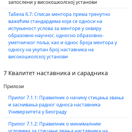
запослени у високошколској установи
Табела 6.7: Списак ментора према тренутно
важећим стандардима који се односи на
испуњеност услова за менторе у оквиру
образовно-научног, односно образовно-
уметничког поља, као и однос броја ментора у
односу на укупан број наставника на
високошколској установи
7 Квалитет наставника и сарадника
Прилози
Прилог 7.1.1: Правилник о начину стицања звања
и заснивања радног односа наставника
Универзитета у Београду
Прилог 7.1.2: Правилник о минималним
условима за стицање звања наставника на