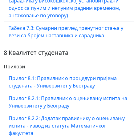
сарадника у високошколској установи (радни
однос са пуним и непуним радним временом,
ангажовање по уговору)
Табела 7.3: Сумарни преглед тренутног стања у
вези са бројем наставника и сарадника
8 Квалитет студената
Прилози
Прилог 8.1: Правилник о процедури пријема
студената - Универзитет у Београду
Прилог 8.2.1: Правилник о оцењивању испита на
Универзитету у Београду
Прилог 8.2.2: Додатак правилнику о оцењивању
испита - извод из статута Математичког
факултета