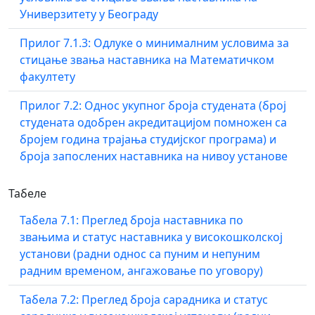
Универзитету у Београду
Прилог 7.1.3: Одлуке о минималним условима за
стицање звања наставника на Математичком
факултету
Прилог 7.2: Однос укупног броја студената (број
студената одобрен акредитацијом помножен са
бројем година трајања студијског програма) и
броја запослених наставника на нивоу установе
Табеле
Табела 7.1: Преглед броја наставника по
звањима и статус наставника у високошколској
установи (радни однос са пуним и непуним
радним временом, ангажовање по уговору)
Табела 7.2: Преглед броја сарадника и статус