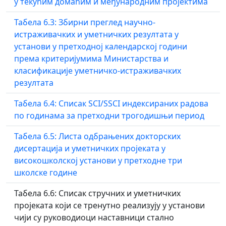
у текућим домаћим и међународним пројектима
Табела 6.3: Збирни преглед научно-
истраживачких и уметничких резултата у
установи у претходној календарској години
према критеријумима Министарства и
класификације уметничко-истраживачких
резултата
Табела 6.4: Списак SCI/SSCI индексираних радова
по годинама за претходни трогодишњи период
Табела 6.5: Листа одбрањених докторских
дисертација и уметничких пројеката у
високошколској установи у претходне три
школске године
Табела 6.6: Списак стручних и уметничких
пројеката који се тренутно реализују у установи
чији су руководиоци наставници стално