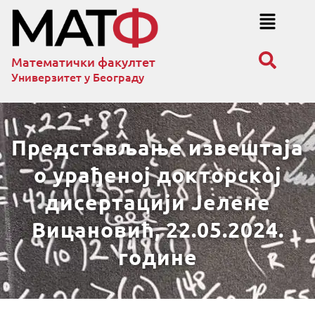
Математички факултет
Универзитет у Београду
Представљање извештаја
о урађеној докторској
дисертацији Јелене
Вицановић, 22.05.2024.
године