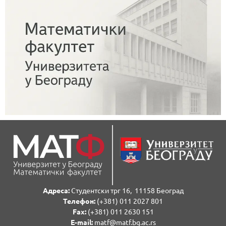
Адреса:
Студентски трг 16, 11158 Београд
Телефон:
(+381) 011 2027 801
Fаx:
(+381) 011 2630 151
E-mail:
matf@matf.bg.ac.rs