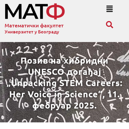
Математички факултет
Универзитет у Београду
Позив на хибридни
UNESCO догађај
„Unpacking STEM Careers:
Her Voice in Science“, 11.
фебруар 2025.