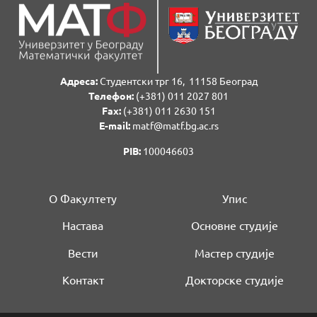
Адреса:
Студентски трг 16, 11158 Београд
Телефон:
(+381) 011 2027 801
Fаx:
(+381) 011 2630 151
E-mail:
matf@matf.bg.ac.rs
PIB:
100046603
О Факултету
Упис
Настава
Основне студије
Вести
Мастер студије
Контакт
Докторске студије