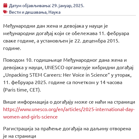
Датум објављивања:
29. јануар, 2025.
Вести и дешавања
,
Наука
Међународни дан жена и девојака у науци је
међународни догађај који се обележава 11. фебруара
сваке године, а установљен је 22. децембра 2015.
године.
Поводом 10. годишњице Међународног дана жена и
девојака у науци, UNESCO организује хибридни догађај
„Unpacking STEM Careers: Her Voice in Science“ у уторак,
11. фебруара 2025. године са почетком у 14 часова
(Paris time, CET).
Више информација о догађају може се наћи на страници
https://www.unesco.org/en/articles/2025-international-day-
women-and-girls-science
Рагистрација за праћење догађаја на даљину отворена
је на страници