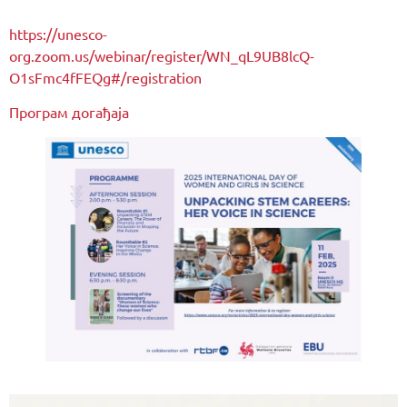
https://unesco-
org.zoom.us/webinar/register/WN_qL9UB8lcQ-
O1sFmc4fFEQg#/registration
Програм догађаја