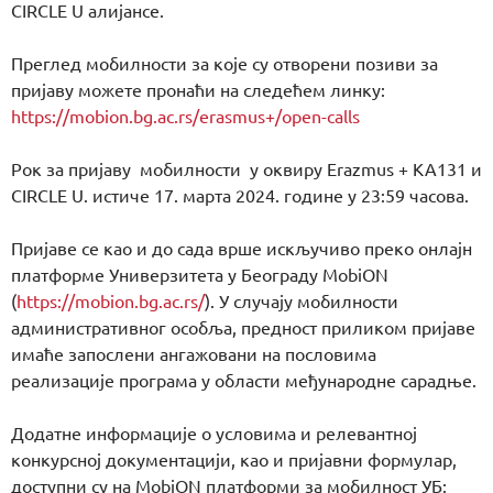
CIRCLE U алијансе.
Преглед мобилности за које су отворени позиви за
пријаву можете пронаћи на следећем линку:
https://mobion.bg.ac.rs/erasmus+/open-calls
Рок за пријаву мобилности у оквиру Erazmus + KA131 и
CIRCLE U. истиче 17. марта 2024. године у 23:59 часова.
Пријаве се као и до сада врше искључиво преко онлајн
платформе Универзитета у Београду MobiON
(
https://mobion.bg.ac.rs/
). У случају мобилности
административног особља, предност приликом пријаве
имаће запослени ангажовани на пословима
реализације програма у области међународне сарадње.
Додатне информације о условима и релевантној
конкурсној документацији, као и пријавни формулар,
доступни су на MobiON платформи за мобилност УБ: