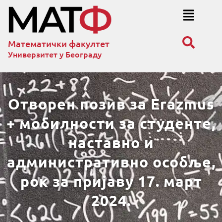
Математички факултет
Универзитет у Београду
Отворен позив за Erazmus
+ мобилности за студенте,
наставно и
административно особље,
рок за пријаву 17. март
2024.