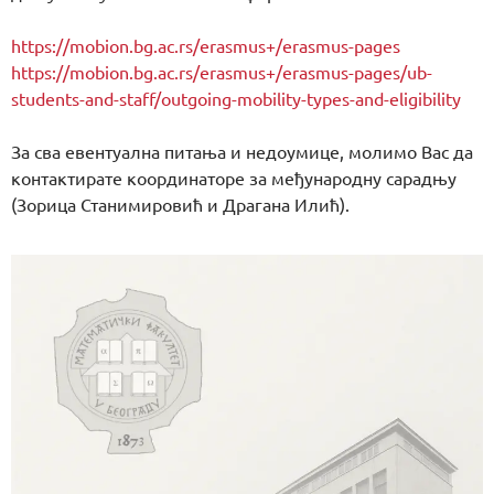
https://mobion.bg.ac.rs/erasmus+/erasmus-pages
https://mobion.bg.ac.rs/erasmus+/erasmus-pages/ub-
students-and-staff/outgoing-mobility-types-and-eligibility
За сва евентуална питања и недоумице, молимо Вас да
контактирате координаторе за међународну сарадњу
(Зорица Станимировић и Драгана Илић).