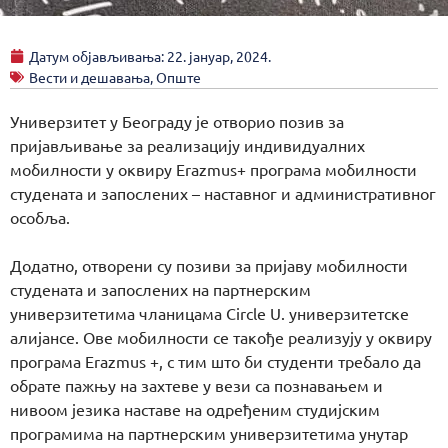
Датум објављивања:
22. јануар, 2024.
Вести и дешавања
,
Опште
Универзитет у Београду је отворио позив за
пријављивање за реализацију индивидуалних
мобилности у оквиру Erazmus+ програма мобилности
студената и запослених – наставног и административног
особља.
Додатно, отворени су позиви за пријаву мобилности
студената и запослених на партнерским
универзитетима чланицама Circle U. универзитетске
алијансе. Ове мобилности се такође реализују у оквиру
програма Erazmus +, с тим што би студенти требало да
обрате пажњу на захтеве у вези са познавањем и
нивоом језика наставе на одређеним студијским
програмима на партнерским универзитетима унутар