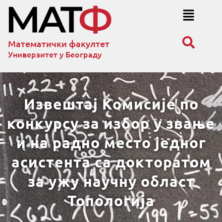
Математички факултет
Универзитет у Београду
Извештај Комисије по
конкурсу за избор у звање
и на радно место једног
асистента са докторатом
за ужу научну област
Топологија