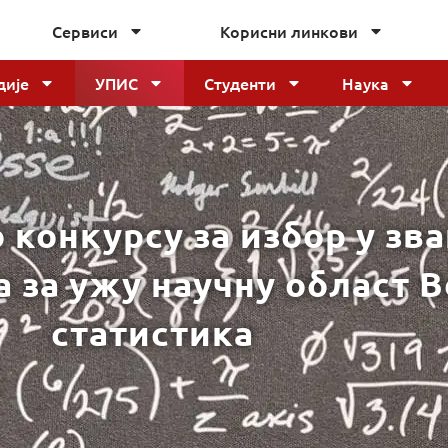
Сервиси
Корисни линкови
дије
УПИС
Студенти
Наука
 конкурсу за избор у зв
а за ужу научну област 
статистика