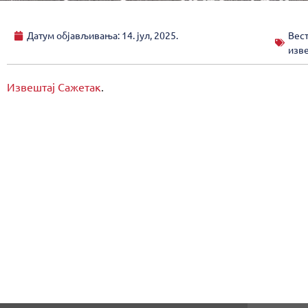
Датум објављивања:
14. јул, 2025.
Вес
изв
Извештај
Сажетак
.