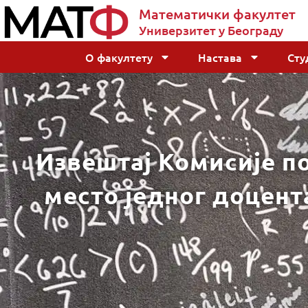
Математички факултет
Универзитет у Београду
О факултету
Настава
Сту
Извештај Комисије по
место једног доцент