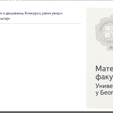
ти и дешавања
,
Конкурси, јавни увид и
ештаји