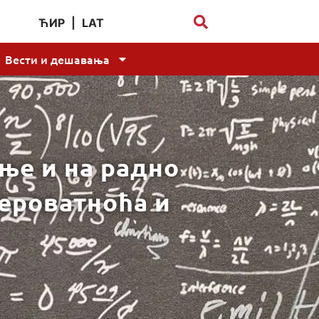
ЋИР
|
LAT
Вести и дешавања
ање и на радно
Вероватноћа и