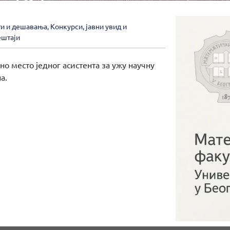
ти и дешавања
,
Конкурси, јавни увид и
ештаји
но место једног асистента за ужу научну
а.