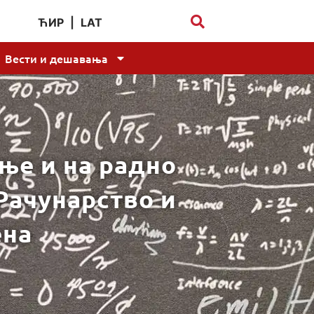
ЋИР
|
LAT
Вести и дешавања
ање и на радно
 Рачунарство и
ена