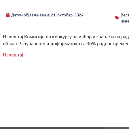
Датум објављивања:
21. октобар, 2024.
Вес
изв
Извештај Комисије по конкурсу за избор у звање и на рад
област Рачунарство и информатика са 30% радног времен
Извештај