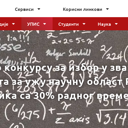
Сервиси
Корисни линкови
дије
УПИС
Студенти
Наука
 конкурсу за избор у зв
та за ужу научну област
ка са 30% радног врем