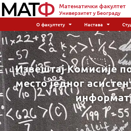
Математички факултет
Универзитет у Београду
О факултету
Настава
Сту
Извештај Комисије по
место једног асистен
информати